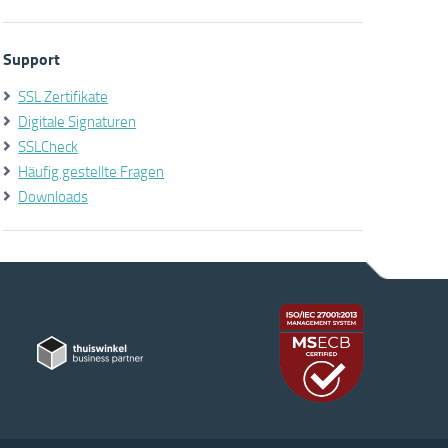
Support
SSL Zertifikate
Digitale Signaturen
SSLCheck
Häufig gestellte Fragen
Downloads