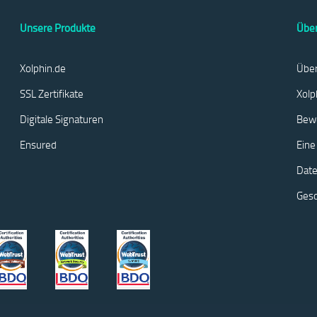
Unsere Produkte
Über
Xolphin.de
Über
SSL Zertifikate
Xolp
Digitale Signaturen
Bew
Ensured
Eine
Date
Ges