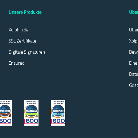
Unsere Produkte
Über
Xolphin.de
Über
SSL Zertifikate
Xolp
Digitale Signaturen
Bew
Ensured
Eine
Date
Ges