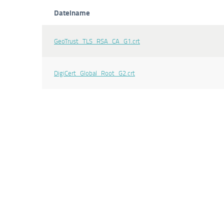
Dateiname
GeoTrust_TLS_RSA_CA_G1.crt
DigiCert_Global_Root_G2.crt