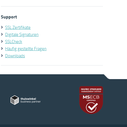
Support
SSL Zertifikate
Digitale Signaturen
SSLCheck
Häufig gestellte Fragen
Downloads