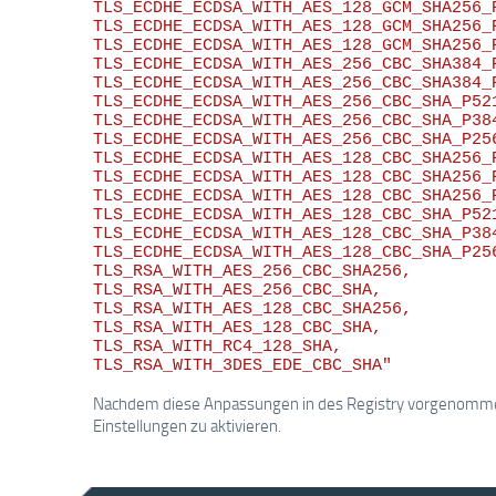
TLS_ECDHE_ECDSA_WITH_AES_128_GCM_SHA256_P
TLS_ECDHE_ECDSA_WITH_AES_128_GCM_SHA256_P
TLS_ECDHE_ECDSA_WITH_AES_128_GCM_SHA256_P
TLS_ECDHE_ECDSA_WITH_AES_256_CBC_SHA384_P
TLS_ECDHE_ECDSA_WITH_AES_256_CBC_SHA384_P
TLS_ECDHE_ECDSA_WITH_AES_256_CBC_SHA_P521
TLS_ECDHE_ECDSA_WITH_AES_256_CBC_SHA_P384
TLS_ECDHE_ECDSA_WITH_AES_256_CBC_SHA_P256
TLS_ECDHE_ECDSA_WITH_AES_128_CBC_SHA256_P
TLS_ECDHE_ECDSA_WITH_AES_128_CBC_SHA256_P
TLS_ECDHE_ECDSA_WITH_AES_128_CBC_SHA256_P
TLS_ECDHE_ECDSA_WITH_AES_128_CBC_SHA_P521
TLS_ECDHE_ECDSA_WITH_AES_128_CBC_SHA_P384
TLS_ECDHE_ECDSA_WITH_AES_128_CBC_SHA_P256
TLS_RSA_WITH_AES_256_CBC_SHA256,

TLS_RSA_WITH_AES_256_CBC_SHA,

TLS_RSA_WITH_AES_128_CBC_SHA256,

TLS_RSA_WITH_AES_128_CBC_SHA,

TLS_RSA_WITH_RC4_128_SHA,

Nachdem diese Anpassungen in des Registry vorgenommen 
Einstellungen zu aktivieren.