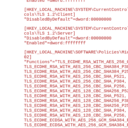
[HKEY_LOCAL_MACHINE\SYSTEM\CurrentContro
cols\TLS 1.2\Client]

[HKEY_LOCAL_MACHINE\SYSTEM\CurrentContro
cols\TLS 1.2\Server]

"DisabledByDefault"=dword:00000000

[HKEY_LOCAL_MACHINE\SOFTWARE\Policies\Mi
02]

"Functions"="TLS_ECDHE_RSA_WITH_AES_256_C
TLS_ECDHE_RSA_WITH_AES_256_CBC_SHA384_P38
TLS_ECDHE_RSA_WITH_AES_256_CBC_SHA384_P25
TLS_ECDHE_RSA_WITH_AES_256_CBC_SHA_P521,

TLS_ECDHE_RSA_WITH_AES_256_CBC_SHA_P384,

TLS_ECDHE_RSA_WITH_AES_256_CBC_SHA_P256,

TLS_ECDHE_RSA_WITH_AES_128_CBC_SHA256_P52
TLS_ECDHE_RSA_WITH_AES_128_CBC_SHA_P521,

TLS_ECDHE_RSA_WITH_AES_128_CBC_SHA256_P38
TLS_ECDHE_RSA_WITH_AES_128_CBC_SHA256_P25
TLS_ECDHE_RSA_WITH_AES_128_CBC_SHA_P384,

TLS_ECDHE_RSA_WITH_AES_128_CBC_SHA_P256,

TLS_ECDHE_ECDSA_WITH_AES_256_GCM_SHA384_P
TLS_ECDHE_ECDSA_WITH_AES_256_GCM_SHA384_P