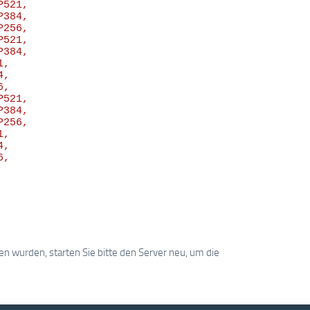
521,

384,

256,

521,

384,

,

,

,

521,

384,

256,

,

,

,

wurden, starten Sie bitte den Server neu, um die