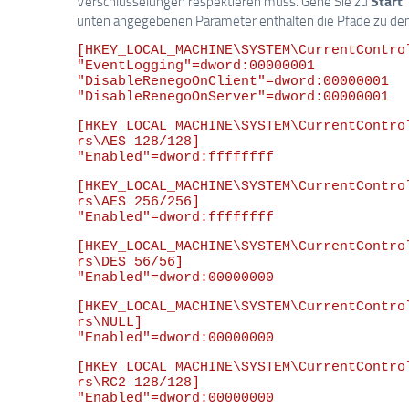
Start
Verschlüsselungen respektieren muss. Gehe Sie zu
unten angegebenen Parameter enthalten die Pfade zu de
[HKEY_LOCAL_MACHINE\SYSTEM\CurrentContro
"EventLogging"=dword:00000001

"DisableRenegoOnClient"=dword:00000001 

[HKEY_LOCAL_MACHINE\SYSTEM\CurrentContro
rs\AES 128/128]

[HKEY_LOCAL_MACHINE\SYSTEM\CurrentContro
rs\AES 256/256]

[HKEY_LOCAL_MACHINE\SYSTEM\CurrentContro
rs\DES 56/56]

[HKEY_LOCAL_MACHINE\SYSTEM\CurrentContro
rs\NULL]

[HKEY_LOCAL_MACHINE\SYSTEM\CurrentContro
rs\RC2 128/128]
