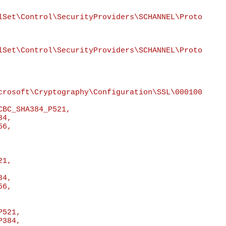
lSet\Control\SecurityProviders\SCHANNEL\Proto
lSet\Control\SecurityProviders\SCHANNEL\Proto
crosoft\Cryptography\Configuration\SSL\000100
BC_SHA384_P521,

4,

6,

1,

4,

6,

521,

384,
