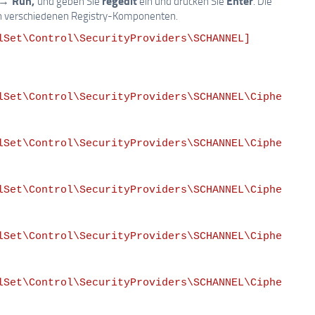
 → Run,
regedit
Enter
und geben Sie
ein und drücken Sie
. Die
n verschiedenen Registry-Komponenten.
lSet\Control\SecurityProviders\SCHANNEL]

lSet\Control\SecurityProviders\SCHANNEL\Ciphe
lSet\Control\SecurityProviders\SCHANNEL\Ciphe
lSet\Control\SecurityProviders\SCHANNEL\Ciphe
lSet\Control\SecurityProviders\SCHANNEL\Ciphe
lSet\Control\SecurityProviders\SCHANNEL\Ciphe