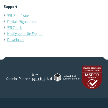
Support
SSL Zertifikate
Digitale Signaturen
SSLCheck
Häufig gestellte Fragen
Downloads
Xolphin-Partner