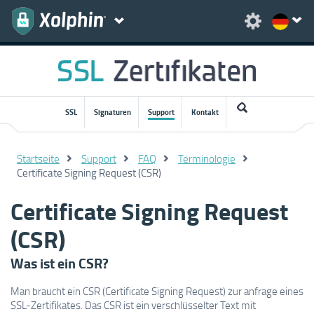
SSL
Signaturen
Support
Kontakt
Startseite
Support
FAQ
Terminologie
Certificate Signing Request (CSR)
Certificate Signing Request
(CSR)
Was ist ein CSR?
Man braucht ein CSR (Certificate Signing Request) zur anfrage eines
SSL-Zertifikates. Das CSR ist ein verschlüsselter Text mit