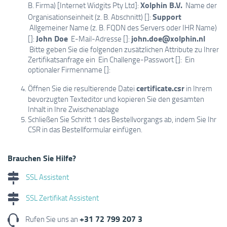
Xolphin B.V.
B. Firma) [Internet Widgits Pty Ltd]:
Name der
Support
Organisationseinheit (z. B. Abschnitt) []:
Allgemeiner Name (z. B. FQDN des Servers oder IHR Name)
John Doe
john.doe@xolphin.nl
[]:
E-Mail-Adresse []:
Bitte geben Sie die folgenden zusätzlichen Attribute zu Ihrer
Zertifikatsanfrage ein Ein Challenge-Passwort []: Ein
optionaler Firmenname []:
certificate.csr
Öffnen Sie die resultierende Datei
in Ihrem
bevorzugten Texteditor und kopieren Sie den gesamten
Inhalt in Ihre Zwischenablage
Schließen Sie Schritt 1 des Bestellvorgangs ab, indem Sie Ihr
CSR in das Bestellformular einfügen.
Brauchen Sie Hilfe?
SSL Assistent
SSL Zertifikat Assistent
+31 72 799 207 3
Rufen Sie uns an