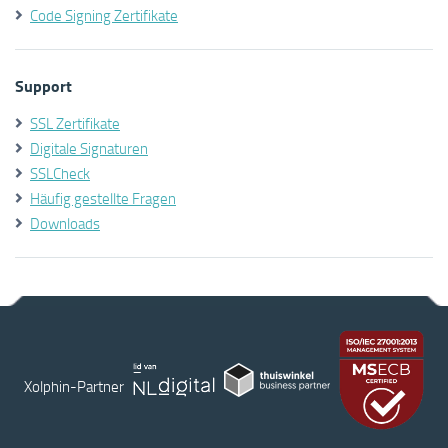
Code Signing Zertifikate
Support
SSL Zertifikate
Digitale Signaturen
SSLCheck
Häufig gestellte Fragen
Downloads
Xolphin-Partner