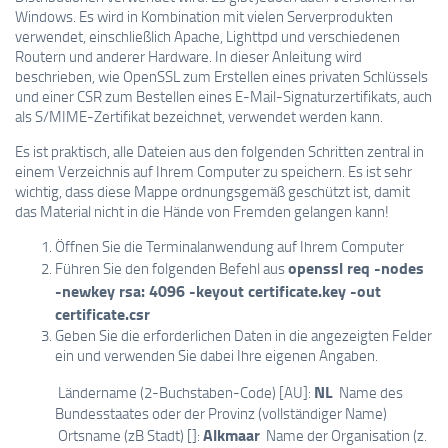
Windows. Es wird in Kombination mit vielen Serverprodukten
verwendet, einschließlich Apache, Lighttpd und verschiedenen
Routern und anderer Hardware. In dieser Anleitung wird
beschrieben, wie OpenSSL zum Erstellen eines privaten Schlüssels
und einer CSR zum Bestellen eines E-Mail-Signaturzertifikats, auch
als S/MIME-Zertifikat bezeichnet, verwendet werden kann.
Es ist praktisch, alle Dateien aus den folgenden Schritten zentral in
einem Verzeichnis auf Ihrem Computer zu speichern. Es ist sehr
wichtig, dass diese Mappe ordnungsgemäß geschützt ist, damit
das Material nicht in die Hände von Fremden gelangen kann!
Öffnen Sie die Terminalanwendung auf Ihrem Computer
openssl req -nodes
Führen Sie den folgenden Befehl aus
-newkey rsa: 4096 -keyout certificate.key -out
certificate.csr
Geben Sie die erforderlichen Daten in die angezeigten Felder
ein und verwenden Sie dabei Ihre eigenen Angaben.
NL
Ländername (2-Buchstaben-Code) [AU]:
Name des
Bundesstaates oder der Provinz (vollständiger Name)
Alkmaar
Ortsname (zB Stadt) []:
Name der Organisation (z.